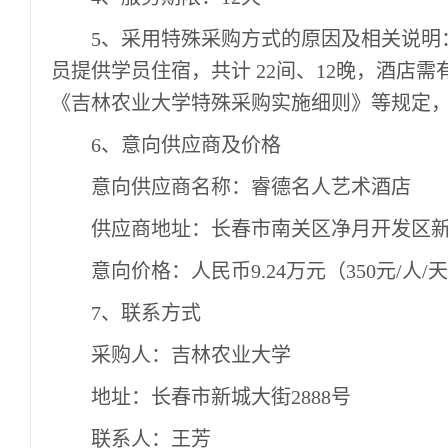
5
、采用特殊采购方式的原因及相关说明
员提供学员住宿，共计
22
间、
12
晚，酒店需
《吉林农业大学特殊采购实施细则》等规定
6
、意向供应商及价格
意向供应商名称：睿德名人艺术酒店
供应商地址：长春市南关区净月开发区
意向价格：人民币
9.24
万元（
350
元
/
人
/
天
7
、联系方式
采购人：吉林农业大学
地址：长春市新城大街
2888
号
联系人：王芳